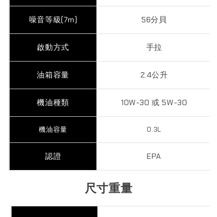
噪音等級(7m)
56分貝
啟動方式
手拉
油箱容量
2.4公升
機油種類
10W-30 或 5W-30
機油容量
0.3L
認證
EPA
尺寸重量