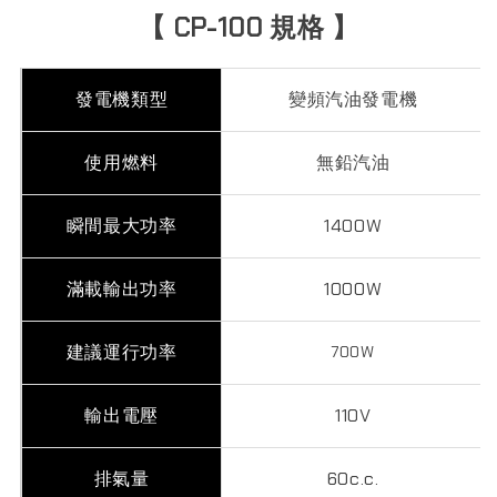
【 CP-100 規格 】
發電機類型
變頻汽油發電機
使用燃料
無鉛汽油
瞬間最大功率
1400W
滿載輸出功率
1000W
建議運行功率
700W
輸出電壓
110V
排氣量
60c.c.