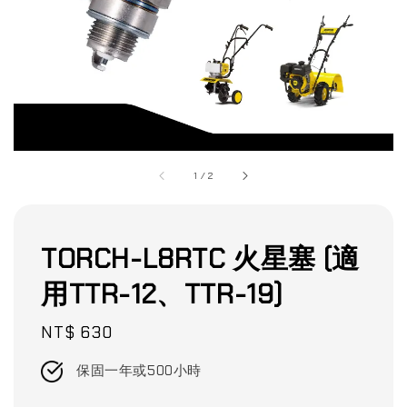
1
/
2
TORCH-L8RTC 火星塞 (適
用TTR-12、TTR-19)
Regular
NT$ 630
price
保固一年或500小時