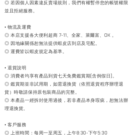
◎ 若因個人因素違反賣場規則，我們有權暫停您的帳號權限
並且拒絕服務。
• 物流及運費
◎ 本店支援各大便利超商 7-11、全家、萊爾富、OK 。
◎ 因地緣關係恕無法提供蝦皮店到店及宅配。
◎ 運費皆以蝦皮規定為基準。
• 退貨說明
◎ 消費者均享有產品到貨七天免費鑑賞期(含例假日)。
◎ 鑑賞期並非試用期，如需退換貨（依照退貨程序辦理退
貨）時敬請保持原包裝商品的完整。
◎ 本產品一經拆封使用過後，若非產品本身瑕疵，恕無法辦
理退換貨。
• 客戶服務
◎ 上班時間：每周一至周五，上午8:30-下午5:30