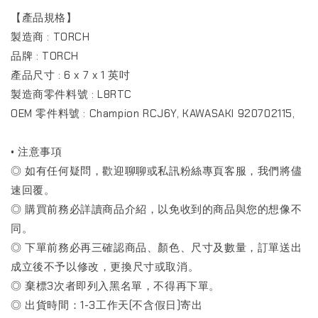
【產品規格】
製造商‎ : TORCH
品牌 : ‎TORCH
產品尺寸‎ : 6 x 7 x 1 英吋
製造商零件料號 : ‎‎L8RTC
OEM 零件料號 : Champion RCJ6Y, KAWASAKI 920702115,
• 注意事項
◎ 如有任何疑問，歡迎聊聊或私訊粉絲專頁客服，我們將儘
速回覆。
◎ 購買前務必詳讀商品介紹，以免收到的商品與您的想像不
同。
◎ 下單前務必再三確認商品、顏色、尺寸及數量，訂單送出
成立後不予以修改，更換尺寸或取消。
◎ 棄標3次者即列入黑名單，不得再下單。
◎ 出貨時間：1-3工作天(不含假日)寄出