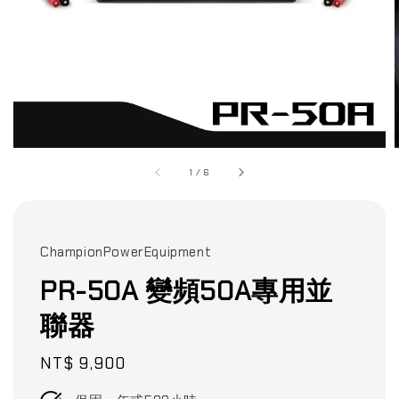
1
/
6
ChampionPowerEquipment
PR-50A 變頻50A專用並
聯器
Regular
NT$ 9,900
price