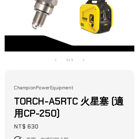
1
/
1
ChampionPowerEquipment
TORCH-A5RTC 火星塞 (適
用CP-250)
Regular
NT$ 630
price