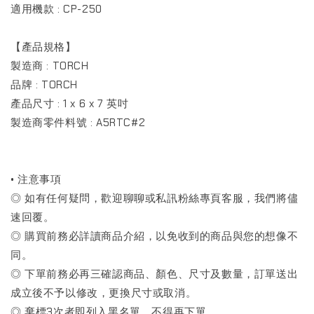
適用機款 : CP-250
【產品規格】
製造商‎ : TORCH
品牌 : ‎TORCH
產品尺寸‎ : 1 x 6 x 7 英吋
製造商零件料號 : ‎A5RTC#2
• 注意事項
◎ 如有任何疑問，歡迎聊聊或私訊粉絲專頁客服，我們將儘
速回覆。
◎ 購買前務必詳讀商品介紹，以免收到的商品與您的想像不
同。
◎ 下單前務必再三確認商品、顏色、尺寸及數量，訂單送出
成立後不予以修改，更換尺寸或取消。
◎ 棄標3次者即列入黑名單，不得再下單。