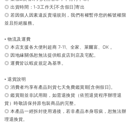
◎ 出貨時間：1-3工作天(不含假日)寄出
◎ 若因個人因素違反賣場規則，我們有權暫停您的帳號權限
並且拒絕服務。
• 物流及運費
◎ 本店支援各大便利超商 7-11、全家、萊爾富、OK 。
◎ 因地緣關係恕無法提供蝦皮店到店及宅配。
◎ 運費皆以蝦皮規定為基準。
• 退貨說明
◎ 消費者均享有產品到貨七天免費鑑賞期(含例假日)。
◎ 鑑賞期並非試用期，如需退換貨（依照退貨程序辦理退
貨）時敬請保持原包裝商品的完整。
◎ 本產品一經拆封使用過後，若非產品本身瑕疵，恕無法辦
理退換貨。